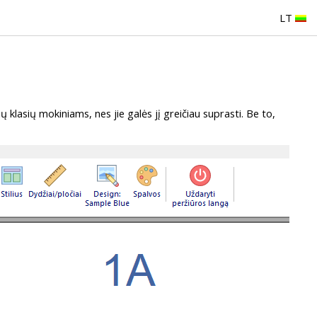
LT
ių klasių mokiniams, nes jie galės jį greičiau suprasti. Be to,