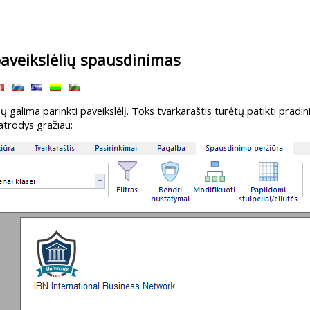
paveikslėlių spausdinimas
nų galima parinkti paveikslėlį. Toks tvarkaraštis turėtų patikti pradin
atrodys gražiau: