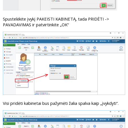
Spustelėkite įvykį PAKEISTI KABINETĄ, tada PRIDĖTI ->
PAVADAVIMAS ir patvirtinkite „OK“
Visi pridėti kabinetai bus pažymėti žalia spalva kaip „įvykdyti“.