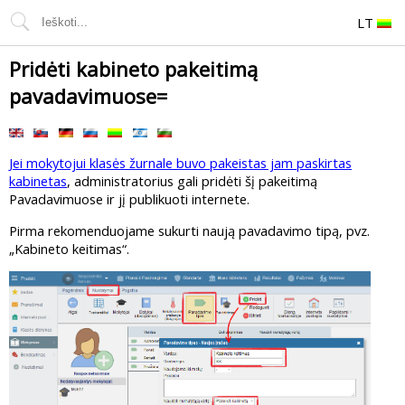
LT
Pridėti kabineto pakeitimą
pavadavimuose=
Jei mokytojui klasės žurnale buvo pakeistas jam paskirtas
kabinetas
, administratorius gali pridėti šį pakeitimą
Pavadavimuose ir jį publikuoti internete.
Pirma rekomenduojame sukurti naują pavadavimo tipą, pvz.
„Kabineto keitimas“.