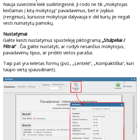
Nauja suvestinė kiek sudėtingesnė. Ji rodo ne tik „mokytojas
keičiamas į kitą mokytoją“ pavadavimus, bet ir įvykius
(renginius), kuriuose mokytojai dalyvauja ir dėl kurių jie negali
vesti numatytų pamokų.
Nustatymai
Galite keisti nustatymus spustelėję piktogramą
„Stulpeliai /
Filtrai“
. Čia galite nustatyti, ar rodyti nesančius mokytojus,
pavadavimų tipus, ar pridėti vietos parašui.
Taip pat yra keletas formų (pvz., „Lentelė“, „Kompaktiška“, kuri
taupo vietą spausdinant).