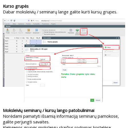
Kurso grupės
Dabar moksleivių / seminarų lange galite kurti kursų grupes.
Moksleivių seminarų / kursų lango patobulinimai
Norėdami pamatyti išsamią informaciją seminarų pamokose,
galite perjungti savaites.
Kiekvienos grupės moksleivių skaičius rodomas kortelėse.