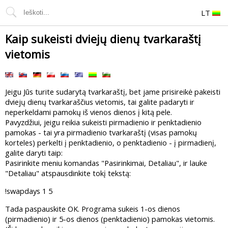
LT
Kaip sukeisti dviejų dienų tvarkaraštį
vietomis
Jeigu Jūs turite sudarytą tvarkaraštį, bet jame prisireikė pakeisti
dviejų dienų tvarkaraščius vietomis, tai galite padaryti ir
neperkeldami pamokų iš vienos dienos į kitą pele.
Pavyzdžiui, jeigu reikia sukeisti pirmadienio ir penktadienio
pamokas - tai yra pirmadienio tvarkaraštį (visas pamokų
korteles) perkelti į penktadienio, o penktadienio - į pirmadienį,
galite daryti taip:
Pasirinkite meniu komandas "Pasirinkimai, Detaliau", ir lauke
"Detaliau" atspausdinkite tokį tekstą:
!swapdays 1 5
Tada paspauskite OK. Programa sukeis 1-os dienos
(pirmadienio) ir 5-os dienos (penktadienio) pamokas vietomis.