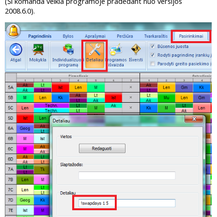
(Ši komanda veikia programoje pradedant nuo versijos
2008.6.0).