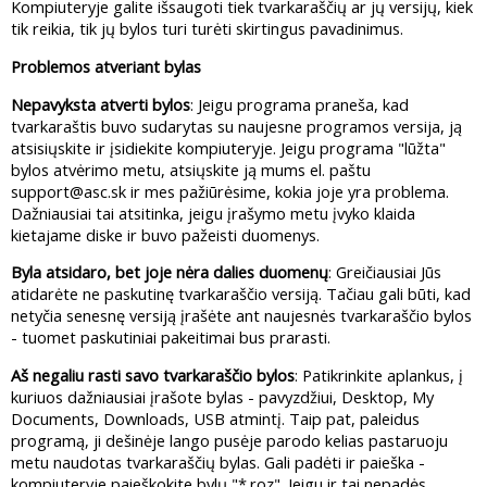
Kompiuteryje galite išsaugoti tiek tvarkaraščių ar jų versijų, kiek
tik reikia, tik jų bylos turi turėti skirtingus pavadinimus.
Problemos atveriant bylas
Nepavyksta atverti bylos
: Jeigu programa praneša, kad
tvarkaraštis buvo sudarytas su naujesne programos versija, ją
atsisiųskite ir įsidiekite kompiuteryje. Jeigu programa "lūžta"
bylos atvėrimo metu, atsiųskite ją mums el. paštu
support@asc.sk ir mes pažiūrėsime, kokia joje yra problema.
Dažniausiai tai atsitinka, jeigu įrašymo metu įvyko klaida
kietajame diske ir buvo pažeisti duomenys.
Byla atsidaro, bet joje nėra dalies duomenų
: Greičiausiai Jūs
atidarėte ne paskutinę tvarkaraščio versiją. Tačiau gali būti, kad
netyčia senesnę versiją įrašėte ant naujesnės tvarkaraščio bylos
- tuomet paskutiniai pakeitimai bus prarasti.
Aš negaliu rasti savo tvarkaraščio bylos
: Patikrinkite aplankus, į
kuriuos dažniausiai įrašote bylas - pavyzdžiui, Desktop, My
Documents, Downloads, USB atmintį. Taip pat, paleidus
programą, ji dešinėje lango pusėje parodo kelias pastaruoju
metu naudotas tvarkaraščių bylas. Gali padėti ir paieška -
kompiuteryje paieškokite bylų "*.roz". Jeigu ir tai nepadės,