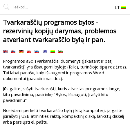
LT
Tvarkaraščių programos bylos -
rezervinių kopijų darymas, problemos
atveriant tvarkaraščio bylą ir pan.
Programos aSc Tvarkaraščiai duomenys (įskaitant ir patį
tvarkaraštį) yra išsaugomi byloje (faile), turinčioje tipą roz (.roz).
Tai labai panašu, kaip išsaugomi ir programos Word
dokumentai (pavadinimas.doc).
Jūs galite įrašyti tvarkaraštį, kuris atvertas programos lange,
kitu pavadinimu, pasirinkę "Bylos, Išsaugoti, Įrašyti kitu
pavadinimu".
Norėdami perkelti tvarkaraščio bylą į kitą kompiuterį, ją galite
įsirašyti į USB atminties raktą, kompaktinį diską, lankstų diskelį
arba persiųsti el. paštu.