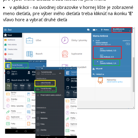
v aplikácii - na úvodnej obrazovke v hornej lište je zobrazené
meno dieťaťa, pre výber iného dieťaťa treba kliknúť na ikonku
'E'
vľavo hore a vybrať druhé dieťa