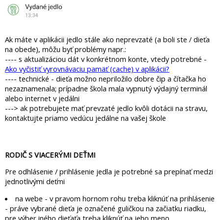
Ak máte v aplikácii jedlo stále ako neprevzaté (a boli ste / dieťa
na obede), môžu byť problémy napr.:
---- s aktualizáciou dát v konkrétnom konte, vtedy potrebné -
Ako vyčistiť vyrovnávaciu pamäť (cache) v aplikácii?
---- technické - dieťa možno nepriložilo dobre čip a čítačka ho
nezaznamenala; prípadne škola mala vypnutý výdajný terminál
alebo internet v jedálni
---> ak potrebujete mať prevzaté jedlo kvôli dotácii na stravu,
kontaktujte priamo vedúcu jedálne na vašej škole
RODIČ S VIACERÝMI DEŤMI
Pre odhlásenie / prihlásenie jedla je potrebné sa prepínať medzi
jednotlivými deťmi
na webe - v pravom hornom rohu treba kliknúť na prihlásenie
- práve vybrané dieťa je označené guličkou na začiatku riadku,
pre výber iného dieťaťa treba kliknúť na jeho meno