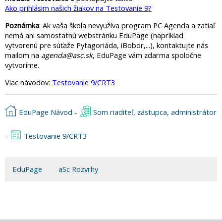
Ako prihlásim našich žiakov na Testovanie 9?
Poznámka
: Ak vaša škola nevyužíva program PC Agenda a zatiaľ
nemá ani samostatnú webstránku EduPage (napríklad
vytvorenú pre súťaže Pytagoriáda, iBobor,...), kontaktujte nás
mailom na
agenda@asc.sk
, EduPage vám zdarma spoločne
vytvoríme.
Viac návodov:
Testovanie 9/CRT3
EduPage Návod
-
Som riaditeľ, zástupca, administrátor
-
Testovanie 9/CRT3
EduPage
aSc Rozvrhy