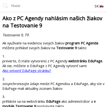
SK
Ako z PC Agendy nahlásim našich žiakov
na Testovanie 9
Testovanie 9, T9
Ak využívate na evidenciu svojich žiakov
program PC Agenda
môžete prihlásiť svojich žiakov na
Testovanie 9
takto:
1.
preverte, či máte vytvorenú z PC Agendy
webstránku EduPage
.
Ak nie, môžete si EduPage z PC Agendy vytvoriť sami:
Ako vytvoriť EduPage stránku?
2.
zosynchronizujte údaje medzi PC Agendou a EduPage, aby ste v
EduPage mali aktuálny zoznam žiakov
3.
prihláste sa na webstránku
EduPage
ako administrátor a
v
module Testovanie 9
postupujte takto