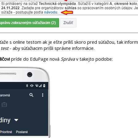
úťaže s online testom ak je ešte príliš skoro pred súťažou, tak infor
test
- aby súťažiacim prišli správne informácie.
dičovi
príde do EduPage nová
Správa
v takejto podobe: