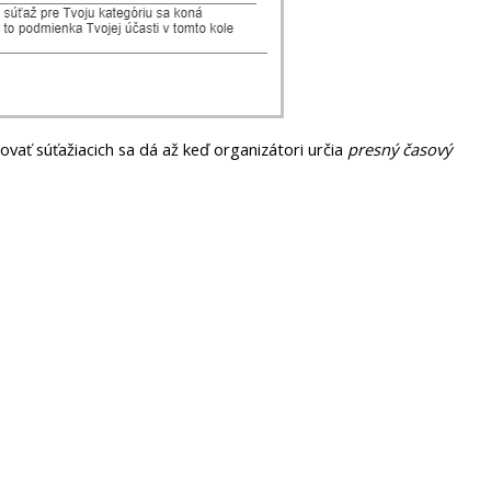
movať súťažiacich sa dá až keď organizátori určia
presný časový