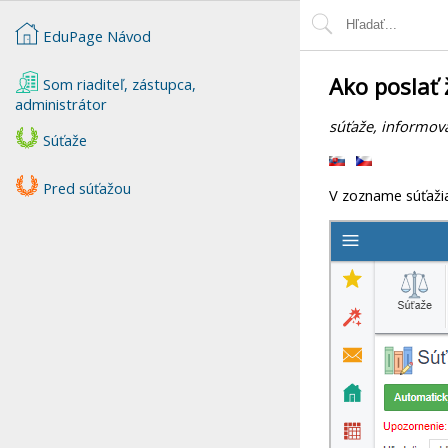
EduPage Návod
Ako poslať 
Som riaditeľ, zástupca,
administrátor
súťaže, informova
Súťaže
Pred súťažou
V zozname súťažia