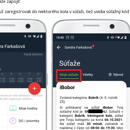
že zapojiť.
 už zaregistrovali do niektorého kola v súťaži, tiež uvidia súťažný k