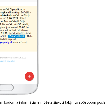
ým kódom a informáciami môžete žiakovi takýmto spôsobom posla