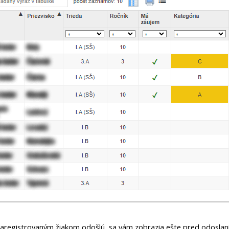
 zaregistrovaným žiakom odošlú, sa vám zobrazia ešte pred odosla