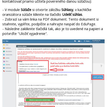
kontaktovať priamo učiteľa povereného danou súťažou):
- V module
Súťaže
si otvorte záložku
Súhlasy
, v kachličke
oranizátora súťaže kliknite na tlačidlo
Udeliť súhlas
.
- Zobrazí sa vám linka na PDF dokument. Tento dokument si
stiahnite, vyplňte, podpíšte a nahrajte naspäť do EduPage.
- Následne zakliknite tlačidlá tak, ako je to uvedené na papieri a
potvrďte "Uložiť vyjadrenie".