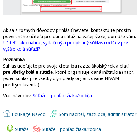
Ak sa z rôznych dôvodov prihlásiť neviete, kontaktujte prosím
povereného učiteľa pre danú súťaž na vašej škole, pomôže vám.
Učiteľ - ako nahrať vytlačený a podpísaný
súhlas rodičov
pre
vyššie kolá súťaží?
Poznámka
:
Súhlas udeľujete pre svoje dieťa
iba raz
za školský rok a platí
pre všetky kolá a súťaže
, ktoré organizuje daná inštitúcia (napr.
jeden súhlas pre všetky olympiády organizované NIVAM -
predtým Iuventa).
Viac návodov:
Súťaže - pohľad žiaka/rodiča
EduPage Návod
-
Som riaditeľ, zástupca, administrátor
-
Súťaže
-
Súťaže - pohľad žiaka/rodiča