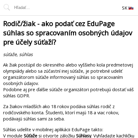
SK
Rodič/žiak - ako podať cez EduPage
súhlas so spracovaním osobných údajov
pre účely súťaží?
súťaže, súhlas
Ak žiak postúpil do okresného alebo vyššieho kola predmetovej
olympiády alebo sa zúčastní inej súťaže, je potrebné udeliť
organizátorom súťaže informovaný súhlas so spracovaním
osobných údajov.
Podobne aj pre ďalšie súťaže organizátori potrebujú dostať váš
súhlas GDPR.
Za žiakov mladších ako 18 rokov podáva súhlas rodič z
rodičovského konta. Študenti, ktorí majú 18 a viac rokov,
podávajú súhlas sami za seba.
Súhlas udelíte v mobilnej aplikácii EduPage takto:
V module
Súťaže
si otvorte záložku
Súhlasy
. Vyhľadajte kachličku