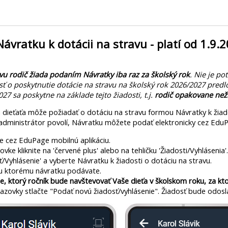
ávratku k dotácii na stravu - platí od 1.9
vu rodič žiada podaním Návratky iba raz za školský rok
. Nie je p
sť o poskytnutie dotácie na stravu na školský rok 2026/2027 predl
27 sa poskytne na základe tejto žiadosti, t.j.
rodič opakovane než
dieťaťa môže požiadať o dotáciu na stravu formou Návratky k žiado
 administrátor povolí, Návratku môžete podať elektronicky cez Edu
e cez EduPage mobilnú aplikáciu.
ke kliknite na 'červené plus' alebo na tehličku 'Žiadosti/Vyhlásenia'.
sť/Vyhlásenie' a vyberte Návratku k žiadosti o dotáciu na stravu.
u ktorému návratku podávate.
e, ktorý ročník bude navštevovať Vaše dieťa v školskom roku, za k
razovky stlačte "Podať novú žiadosť/vyhlásenie". Žiadosť bude odosl