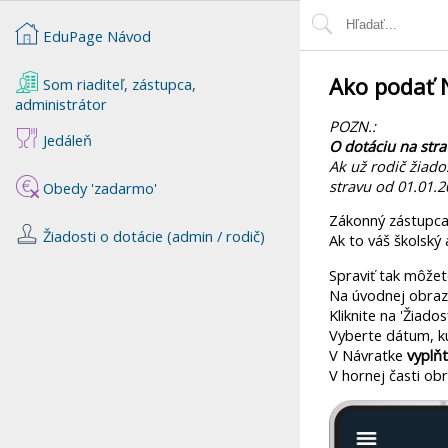
EduPage Návod
Ako podať N
Som riaditeľ, zástupca,
administrátor
POZN.:
Jedáleň
O dotáciu na stra
Ak už rodič žiado
stravu od 01.01.20
Obedy 'zadarmo'
Zákonný zástupca 
Žiadosti o dotácie (admin / rodič)
Ak to váš školský
Spraviť tak môžet
Na úvodnej obrazov
Kliknite na 'Žiado
Vyberte dátum, k
V Návratke
vyplňt
V hornej časti ob