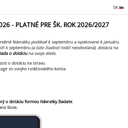
SK
.2026 - PLATNÉ PRE ŠK. ROK 2026/2027
otrebné Návratku podávať k septembru a opakovane k januáru.
oží k septembru (a túto žiadosť rodič neodvolaná), dotácia na
iada o dotáciu
na svoje dieťa.
sti o dotáciu na stravu.
Page zo svojho rodičovského konta.
torý o dotáciu formou Návratky žiadate
.
aná škole.