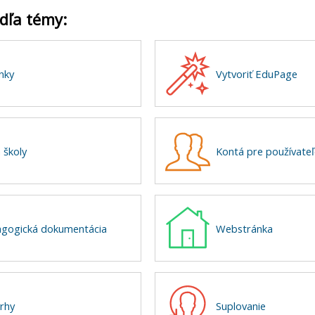
dľa témy:
nky
Vytvoriť EduPage
 školy
Kontá pre používate
gogická dokumentácia
Webstránka
rhy
Suplovanie