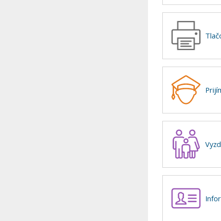
Tlač
Prij
Vyzd
Info