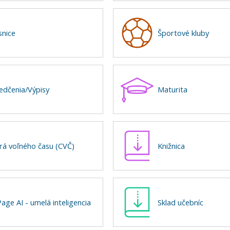
snice
Športové kluby
edčenia/Výpisy
Maturita
rá voľného času (CVČ)
Knižnica
age AI - umelá inteligencia
Sklad učebníc