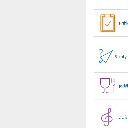
Prih
Straty 
Jedá
ZUŠ