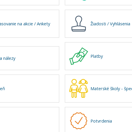
lasovanie na akcie / Ankety
Žiadosti / Vyhlásenia
Platby
a nálezy
leň
Materské školy - špec
Potvrdenia