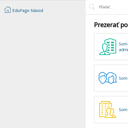
EduPage Návod
Prezerať po
Som 
admi
Som 
Som 