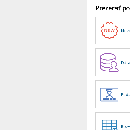
Prezerať po
Novi
Dáta
Peda
Rozv