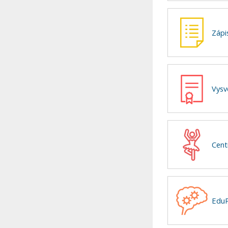
Zápi
Vysv
Cent
EduP