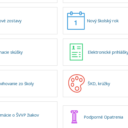
ové zostavy
Nový školský rok
ímacie skúšky
Elektronické prihlášk
vihovanie zo školy
ŠKD, krúžky
rmácie o ŠVVP žiakov
Podporné Opatrenia