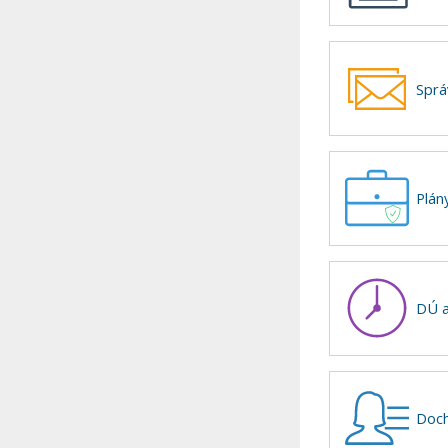
Sprá
Plán
DÚ a
Doch