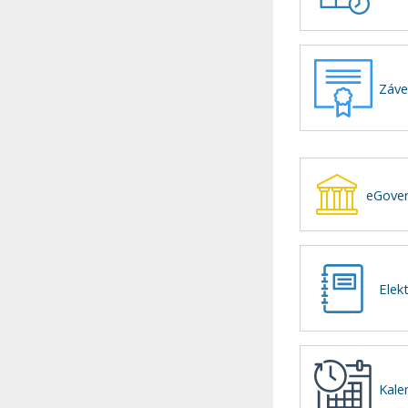
Záve
eGover
Elek
Kale