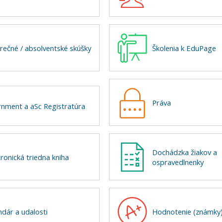
rečné / absolventské skúšky
Školenia k EduPage
Práva
nment a aSc Registratúra
Dochádzka žiakov a
tronická triedna kniha
ospravedlnenky
ndár a udalosti
Hodnotenie (známky