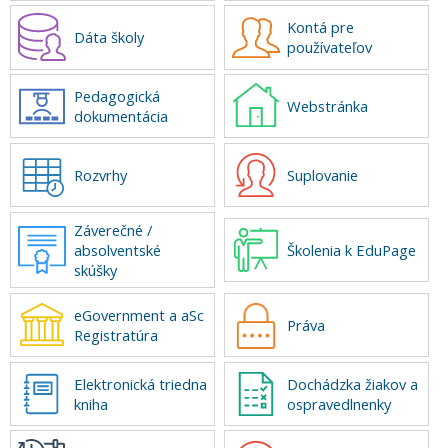
Kontá pre
Dáta školy
používateľov
Pedagogická
Webstránka
dokumentácia
Rozvrhy
Suplovanie
Záverečné /
absolventské
Školenia k EduPage
skúšky
eGovernment a aSc
Práva
Registratúra
Elektronická triedna
Dochádzka žiakov a
kniha
ospravedlnenky