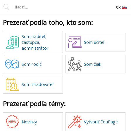
SK
Prezerať podľa toho, kto som:
Som riaditeľ,
zástupca,
Som učiteľ
administrátor
Som rodič
Som žiak
Som zriaďovateľ
Prezerať podľa témy:
Novinky
Vytvoriť EduPage