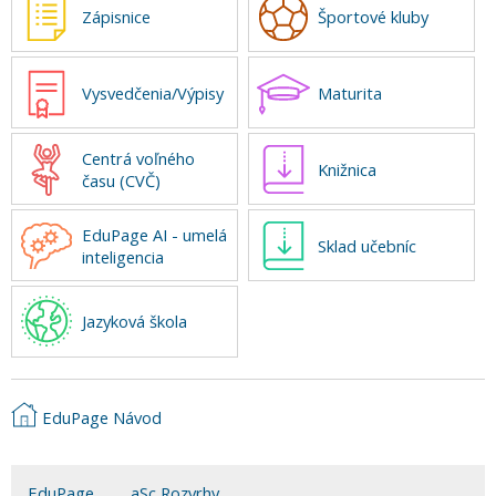
Zápisnice
Športové kluby
Vysvedčenia/Výpisy
Maturita
Centrá voľného
Knižnica
času (CVČ)
EduPage AI - umelá
Sklad učebníc
inteligencia
Jazyková škola
EduPage Návod
EduPage
aSc Rozvrhy